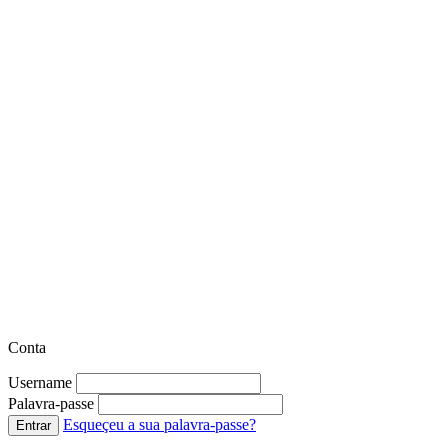
Conta
Username
Palavra-passe
Esqueçeu a sua palavra-passe?