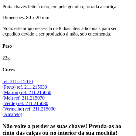
Porta chaves feito à mão, em pele genuína, forrada a cortiça.
Dimensões: 80 x 20 mm
Nota: este artigo necessita de 8 dias úteis adicionais para ser
expedido devido a ser produzido à mão, sob encomenda.
Peso
22g
Cores
ref. 211.215010
(Preto)
ref. 211.215030
(Marron)
ref. 211.215060
(Mel)
ref. 211.215070
(Verde)
ref. 211.215080
(Vermelho)
ref. 211.215090
(Amarelo)
Não volte a perder as suas chaves! Prenda-as ao
cinto das calças ou no interior da sua mochila!