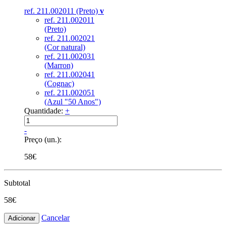
ref. 211.002011 (Preto)
v
ref. 211.002011
(Preto)
ref. 211.002021
(Cor natural)
ref. 211.002031
(Marron)
ref. 211.002041
(Cognac)
ref. 211.002051
(Azul "50 Anos")
Quantidade:
+
-
Preço (un.):
58€
Subtotal
58€
Cancelar