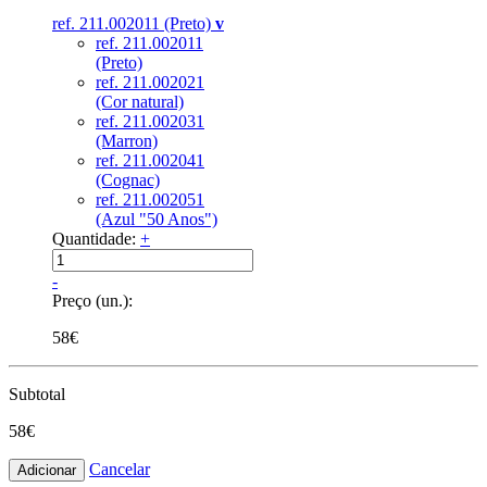
ref. 211.002011 (Preto)
v
ref. 211.002011
(Preto)
ref. 211.002021
(Cor natural)
ref. 211.002031
(Marron)
ref. 211.002041
(Cognac)
ref. 211.002051
(Azul "50 Anos")
Quantidade:
+
-
Preço (un.):
58€
Subtotal
58€
Cancelar